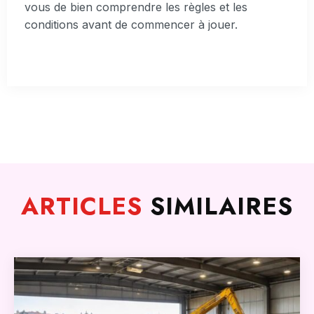
vous de bien comprendre les règles et les
conditions avant de commencer à jouer.
ARTICLES
SIMILAIRES