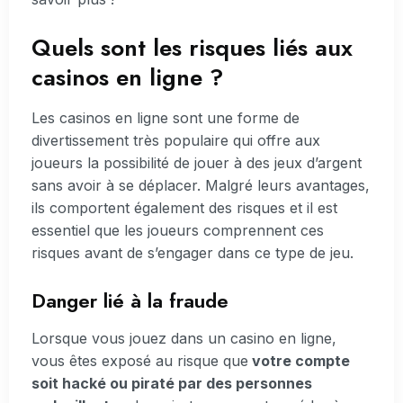
Quels sont les risques liés aux
casinos en ligne ?
Les casinos en ligne sont une forme de
divertissement très populaire qui offre aux
joueurs la possibilité de jouer à des jeux d’argent
sans avoir à se déplacer. Malgré leurs avantages,
ils comportent également des risques et il est
essentiel que les joueurs comprennent ces
risques avant de s’engager dans ce type de jeu.
Danger lié à la fraude
Lorsque vous jouez dans un casino en ligne,
vous êtes exposé au risque que
votre compte
soit hacké ou piraté par des personnes