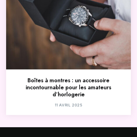
Boîtes à montres : un accessoire
incontournable pour les amateurs
d’horlogerie
11 AVRIL 2025