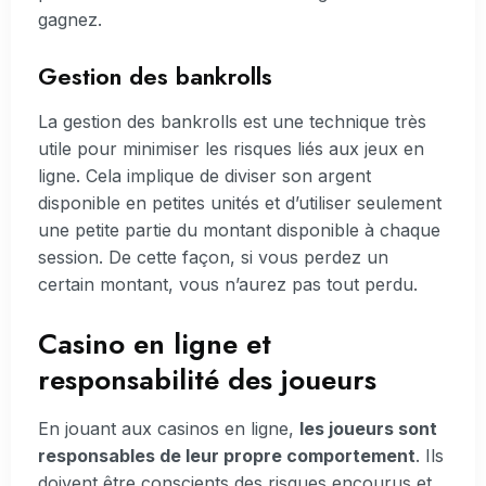
gagnez.
Gestion des bankrolls
La gestion des bankrolls est une technique très
utile pour minimiser les risques liés aux jeux en
ligne. Cela implique de diviser son argent
disponible en petites unités et d’utiliser seulement
une petite partie du montant disponible à chaque
session. De cette façon, si vous perdez un
certain montant, vous n’aurez pas tout perdu.
Casino en ligne et
responsabilité des joueurs
En jouant aux casinos en ligne,
les joueurs sont
responsables de leur propre comportement
. Ils
doivent être conscients des risques encourus et