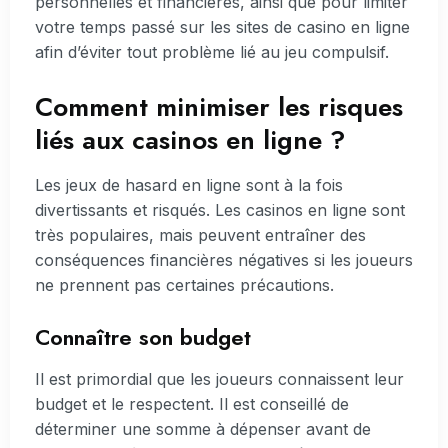
personnelles et financières, ainsi que pour limiter
votre temps passé sur les sites de casino en ligne
afin d’éviter tout problème lié au jeu compulsif.
Comment minimiser les risques
liés aux casinos en ligne ?
Les jeux de hasard en ligne sont à la fois
divertissants et risqués. Les casinos en ligne sont
très populaires, mais peuvent entraîner des
conséquences financières négatives si les joueurs
ne prennent pas certaines précautions.
Connaître son budget
Il est primordial que les joueurs connaissent leur
budget et le respectent. Il est conseillé de
déterminer une somme à dépenser avant de