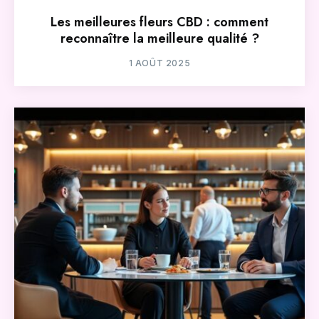
Les meilleures fleurs CBD : comment
reconnaître la meilleure qualité ?
1 AOÛT 2025