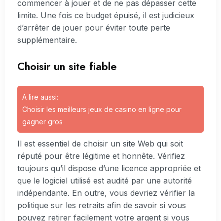
commencer à jouer et de ne pas dépasser cette
limite. Une fois ce budget épuisé, il est judicieux
d’arrêter de jouer pour éviter toute perte
supplémentaire.
Choisir un site fiable
A lire aussi:
Choisir les meilleurs jeux de casino en ligne pour
gagner gros
Il est essentiel de choisir un site Web qui soit
réputé pour être légitime et honnête. Vérifiez
toujours qu’il dispose d’une licence appropriée et
que le logiciel utilisé est audité par une autorité
indépendante. En outre, vous devriez vérifier la
politique sur les retraits afin de savoir si vous
pouvez retirer facilement votre argent si vous