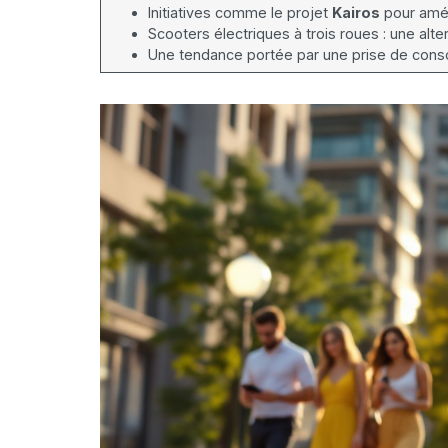
Initiatives comme le projet
Kairos
pour amél
Scooters électriques à trois roues : une alt
Une tendance portée par une prise de cons