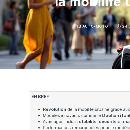
la mobilité 
AUTO-MOTO
24 
EN BREF
Révolution
de la mobilité urbaine grâce aux
Modèles innovants comme le
Doohan iTan
Avantages inclus :
stabilité
,
sécurité
et
man
Performances remarquables pour le modèle