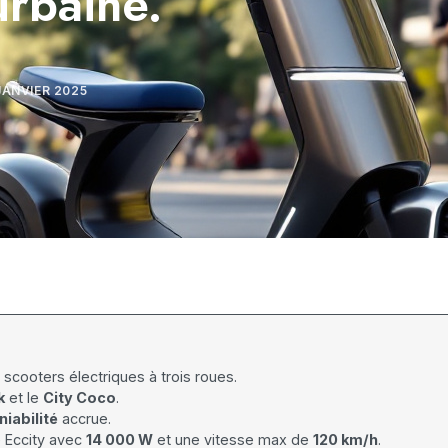
urbaine.
JANVIER 2025
 scooters électriques à trois roues.
k
et le
City Coco
.
iabilité
accrue.
 Eccity avec
14 000 W
et une vitesse max de
120 km/h
.