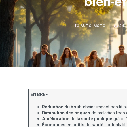
bien-êt
AUTO-MOTO
24 
EN BREF
Réduction du bruit
urbain : impact positif s
Diminution des risques
de maladies liées
Amélioration de la santé publique
grâce à
Économies en coûts de santé
: potentialit