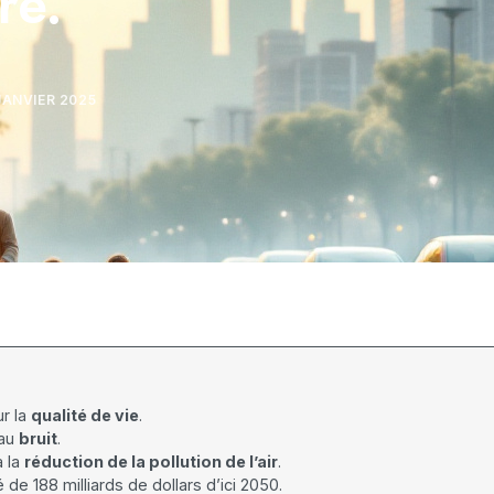
re.
JANVIER 2025
ur la
qualité de vie
.
 au
bruit
.
 la
réduction de la pollution de l’air
.
é de 188 milliards de dollars d’ici 2050.